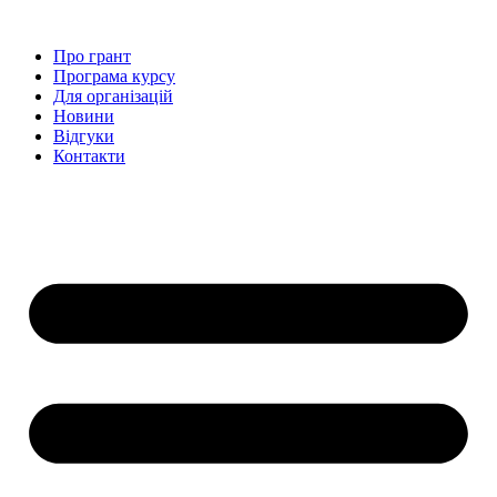
Перейти
до
Про грант
вмісту
Програма курсу
Для організацій
Новини
Відгуки
Контакти