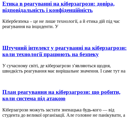
Етика в реагуванні на кіберзагрози: довіра,
відповідальність і конфіденційність
Кібербезпека – це не лише технології, а й етика дій під час
реагування на інциденти. У
Штучний інтелект у реагуванні на кіберзагрози:
коли технології працюють на безпеку
У сучасному світі, де кіберзагрози з’являються щодня,
швидкість реагування має вирішальне значення. І саме тут на
План реагування на кіберзагрози: що робити,
коли система під атакою
Кіберзагрози можуть застати зненацька будь-кого — від
студента до великої організації. Але головне не панікувати, а