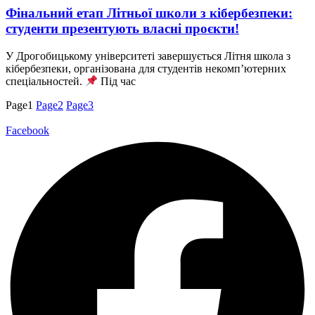
Фінальний етап Літньої школи з кібербезпеки:
студенти презентують власні проєкти!
У Дрогобицькому університеті завершується Літня школа з
кібербезпеки, організована для студентів некомп’ютерних
спеціальностей.
Під час
Page
1
Page
2
Page
3
Facebook