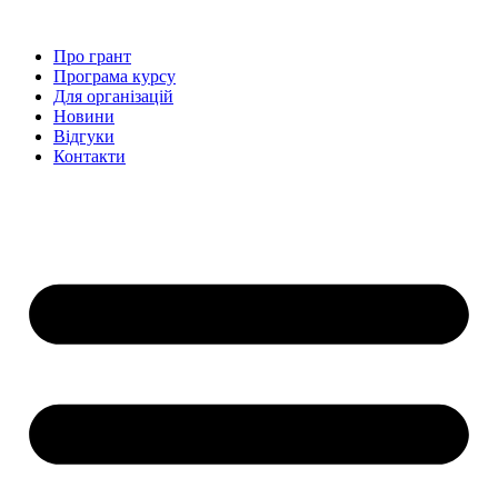
Перейти
до
Про грант
вмісту
Програма курсу
Для організацій
Новини
Відгуки
Контакти