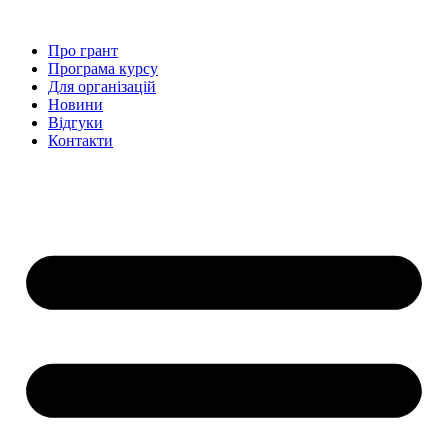
Перейти
до
Про грант
вмісту
Програма курсу
Для організацій
Новини
Відгуки
Контакти