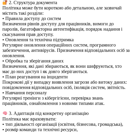
2. Структура документа
Політика може бути короткою або детальною, але зазвичай
містить такі розділи:
• Правила доступу до систем
Визначення рівнів доступу для працівників, вимоги до
паролів, багатофакторна автентифікація, порядок надання і
скасування прав доступу.
• Оновлення та технічна підтримка
Регулярне оновлення операційних систем, програмного
забезпечення, антивірусів. Призначення відповідальних осіб за
оновлення.
• Обробка та зберігання даних
Визначення, які дані збираються, як вони шифруються, хто
має до них доступ і як довго зберігаються.
• План реагування на інциденти
Покрокові дії у випадку виявлення загрози або витоку даних:
повідомлення відповідальних осіб, ізоляція систем, звітність.
• Навчання персоналу
Регулярні тренінги з кібергігієни, перевірка знань
працівників, ознайомлення з новими типами атак.
3. Адаптація під конкретну організацію
Політика має враховувати:
• тип діяльності організації (освітня, бізнесова, громадська),
• розмір команди та технічні ресурси,