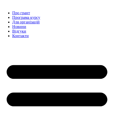
Перейти
до
Про грант
вмісту
Програма курсу
Для організацій
Новини
Відгуки
Контакти