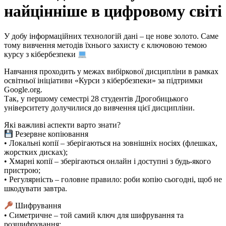
найцінніше в цифровому світі
У добу інформаційних технологій дані – це нове золото. Саме
тому вивчення методів їхнього захисту є ключовою темою
курсу з кібербезпеки
Навчання проходить у межах вибіркової дисципліни в рамках
освітньої ініціативи «Курси з кібербезпеки» за підтримки
Google.org.
Так, у першому семестрі 28 студентів Дрогобицького
університету долучилися до вивчення цієї дисципліни.
Які важливі аспекти варто знати?
Резервне копіювання
• Локальні копії – зберігаються на зовнішніх носіях (флешках,
жорстких дисках);
• Хмарні копії – зберігаються онлайн і доступні з будь-якого
пристрою;
• Регулярність – головне правило: роби копію сьогодні, щоб не
шкодувати завтра.
Шифрування
• Симетричне – той самий ключ для шифрування та
розшифрування;