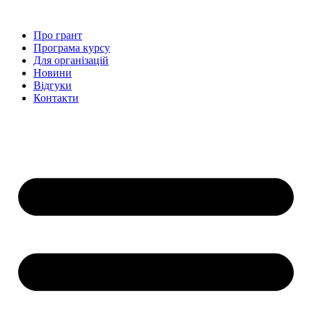
Перейти
до
Про грант
вмісту
Програма курсу
Для організацій
Новини
Відгуки
Контакти